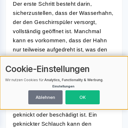
Der erste Schritt besteht darin,
sicherzustellen, dass der Wasserhahn,
der den Geschirrspüler versorgt,
vollständig geöffnet ist. Manchmal
kann es vorkommen, dass der Hahn
nur teilweise aufgedreht ist, was den
Wasserfluss einschränkt.
Cookie-Einstellungen
2. Schlauchverbindungen prüfen
Wir nutzen Cookies für
Analytics, Functionality & Werbung
.
Einstellungen
Untersuche die Anschlüsse des
Zulaufschlauchs auf Dichtheit. Achte
Ablehnen
OK
darauf, dass der Schlauch nicht
geknickt oder beschädigt ist. Ein
geknickter Schlauch kann den